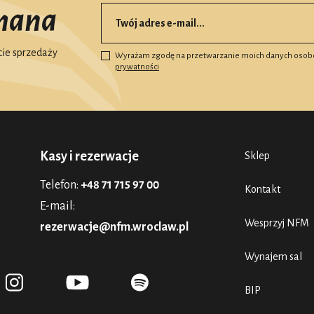
mana
ie sprzedaży
Wyrażam zgodę na przetwarzanie moich danych osob
prywatności
Kasy i rezerwacje
Sklep
Telefon:
+48 71 715 97 00
Kontakt
E-mail:
Wesprzyj NFM
rezerwacje@nfm.wroclaw.pl
Wynajem sal
BIP