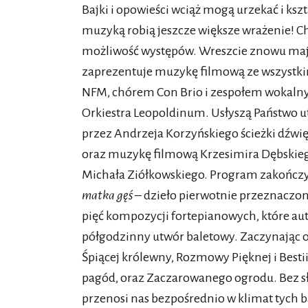
Bajki i opowieści wciąż mogą urzekać i ksz
muzyką robią jeszcze większe wrażenie! C
możliwość występów. Wreszcie znowu mają
zaprezentuje muzykę filmową ze wszystk
NFM, chórem Con Brio i zespołem wokal
Orkiestra Leopoldinum. Usłyszą Państwo
przez Andrzeja Korzyńskiego ścieżki dźwi
oraz muzykę filmową Krzesimira Dębskie
Michała Ziółkowskiego. Program zakończ
matka gęś
– dzieło pierwotnie przeznaczone
pięć kompozycji fortepianowych, które aut
półgodzinny utwór baletowy. Zaczynając o
Śpiącej królewny, Rozmowy Pięknej i Bestii
pagód, oraz Zaczarowanego ogrodu. Bez s
przenosi nas bezpośrednio w klimat tych b