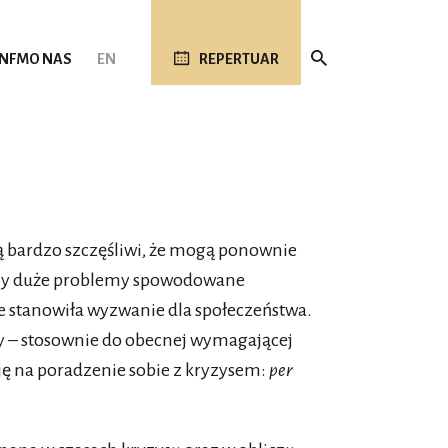
 NFM
O NAS
EN
REPERTUAR
 bardzo szczęśliwi, że mogą ponownie
amy duże problemy spowodowane
e stanowiła wyzwanie dla społeczeństwa.
y – stosownie do obecnej wymagającej
ję na poradzenie sobie z kryzysem:
per