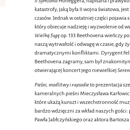
II Symfonia
Honeggera, napisana i prawykon
katastrofy, jaką była II wojna światowa, j
czasów. Jednak w ostatniej części pojawia s
który obiecuje nadzieję i wyzwolenie od ws
Wielką fugę
op. 133 Beethovena wieńczy po
naszą wytrwałość i odwagę w czasie, gdy ż
dramatycznymi konfliktami. Dyrygent Feli
Beethovena zagramy, sam był znakomity
otwierającej koncert jego niewielkiej
Seren
Pieśni, modlitwy i rapsodie
to prezentacja sze
kameralnych pieśni Mieczysława Karłowi
które ukażą kunszt i wszechstronność mu
bardzo wdzięczni za wkład naszych gości: p
Pawła Jabłczyńskiego oraz aktora Bartosza