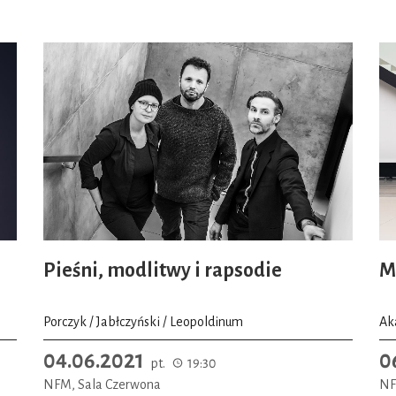
Pieśni, modlitwy i rapsodie
M
Porczyk / Jabłczyński / Leopoldinum
Ak
04.06.2021
0
pt.
19:30
NFM, Sala Czerwona
NF