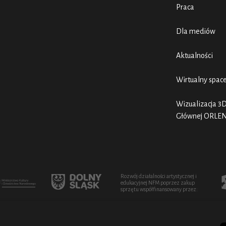
Praca
Dla mediów
Aktualności
Wirtualny spac
Wizualizacja 3D
Głównej ORLE
Rozwój działalności artystycznej i
edukacyjnej NFM poprzez zakup
sprzętu współfinansowany przez: