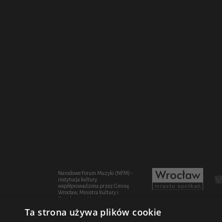
Narodowe Forum Muzyki (NFM) -
instytucja kultury
współprowadzona przez Gminę
Wrocław, Ministra Kultury i
Dziedzictwa Narodowego oraz
Województwo Dolnośląskie
Ta strona używa plików cookie