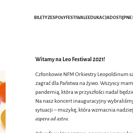
BILETY
ZESPOŁY
FESTIWALE
EDUKACJA
DOSTĘPNE
Witamy na Leo Festiwal 2021!
Członkowie NFM Orkiestry Leopoldinum są
zagrać dla Państwa na żywo. Wszyscy m
pandemią, która w przyszłości nadal będzi
Na nasz koncert inauguracyjny wybraliśm
sytuacji – muzykę, która wzmacnia nadzie
aspera ad astra
.