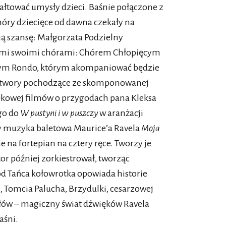
tałtować umysły dzieci. Baśnie połączone z
hóry dziecięce od dawna czekały na
 szansę: Małgorzata Podzielny
imi swoimi chórami: Chórem Chłopięcym
nym Rondo, którym akompaniować będzie
 utwory pochodzące ze skomponowanej
ękowej filmów o przygodach pana Kleksa
go do
W pustyni i w puszczy
w aranżacji
y muzyka baletowa Maurice’a Ravela
Moja
 na fortepian na cztery ręce. Tworzy je
or później zorkiestrował, tworząc
d Tańca kołowrotka opowiada historie
, Tomcia Palucha, Brzydulki, cesarzowej
łów – magiczny świat dźwięków Ravela
aśni.