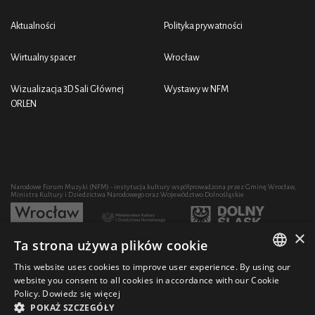
Aktualności
Polityka prywatności
Wirtualny spacer
Wrocław
Wizualizacja 3D Sali Głównej
Wystawy w NFM
ORLEN
Narodowe Forum Muzyki (NFM) - instytucja kultury współprowadzona przez Gminę Wrocław,
Ministra Kultury i Dziedzictwa Narodowego oraz Województwo Dolnośląskie
×
Ta strona używa plików cookie
Rozwój działalności artystycznej i edukacyjnej NFM poprzez zakup sprzętu współfinansowany
przez:
This website uses cookies to improve user experience. By using our
POLISH
website you consent to all cookies in accordance with our Cookie
Policy.
Dowiedz się więcej
ENGLISH
POKAŻ SZCZEGÓŁY