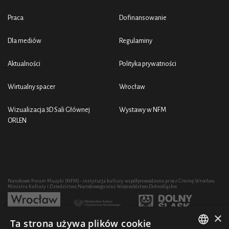
Praca
Dofinansowanie
Dla mediów
Regulaminy
Aktualności
Polityka prywatności
Wirtualny spacer
Wrocław
Wizualizacja 3D Sali Głównej
Wystawy w NFM
ORLEN
Narodowe Forum Muzyki (NFM) - instytucja kultury współprowadzona przez Gminę Wrocław,
Ministra Kultury i Dziedzictwa Narodowego oraz Województwo Dolnośląskie
×
Ta strona używa plików cookie
Rozwój działalności artystycznej i edukacyjnej NFM poprzez zakup sprzętu współfinansowany