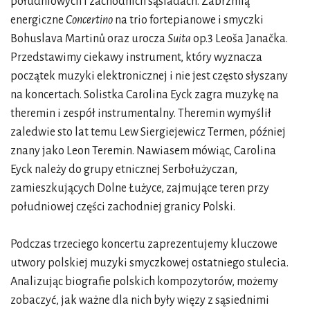
południowych i zachodnich sąsiadach. Zabrzmią
energiczne
Concertino
na trio fortepianowe i smyczki
Bohuslava Martinů oraz urocza
Suita
op.3 Leoša Janačka.
Przedstawimy ciekawy instrument, który wyznacza
początek muzyki elektronicznej i nie jest często słyszany
na koncertach. Solistka Carolina Eyck zagra muzykę na
theremin i zespół instrumentalny. Theremin wymyślił
zaledwie sto lat temu Lew Siergiejewicz Termen, później
znany jako Leon Teremin. Nawiasem mówiąc, Carolina
Eyck należy do grupy etnicznej Serbołużyczan,
zamieszkujących Dolne Łużyce, zajmujące teren przy
południowej części zachodniej granicy Polski.
Podczas trzeciego koncertu zaprezentujemy kluczowe
utwory polskiej muzyki smyczkowej ostatniego stulecia.
Analizując biografie polskich kompozytorów, możemy
zobaczyć, jak ważne dla nich były więzy z sąsiednimi