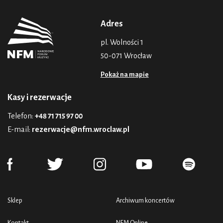
Adres
pl. Wolności 1
50-071 Wrocław
Pokaż na mapie
Kasy i rezerwacje
Telefon:
+48 71 715 97 00
E-mail:
rezerwacje@nfm.wroclaw.pl
Sklep
Archiwum koncertów
Kontakt
NFM Online