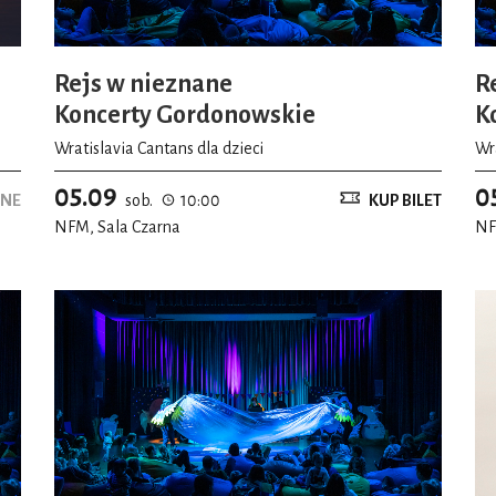
Rejs w nieznane
R
Koncerty Gordonowskie
K
Wratislavia Cantans dla dzieci
Wra
05.09
0
NE
sob.
10:00
KUP BILET
NFM, Sala Czarna
NF