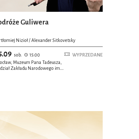
odróże Guliwera
rtłomiej Nizioł / Alexander Sitkovetsky
5.09
sob.
15:00
WYPRZEDANE
ocław, Muzeum Pana Tadeusza,
dział Zakładu Narodowego im.
solińskich, Salon romantyczny