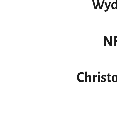
Wyd
NF
Christ