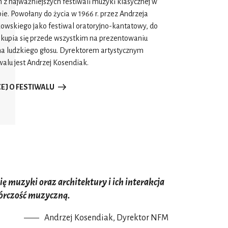
 z najważniejszych festiwali muzyki klasycznej w
ie. Powołany do życia w 1966 r. przez Andrzeja
owskiego jako festiwal oratoryjno-kantatowy, do
skupia się przede wszystkim na prezentowaniu
na ludzkiego głosu. Dyrektorem artystycznym
walu jest Andrzej Kosendiak.
EJ O FESTIWALU
ę muzyki oraz architektury i ich interakcja
órczość muzyczną.
Andrzej Kosendiak, Dyrektor NFM