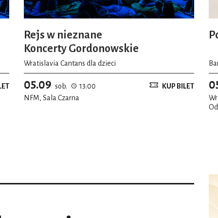
Rejs w nieznane
P
Koncerty Gordonowskie
Wratislavia Cantans dla dzieci
Ba
05.09
0
LET
sob.
13:00
KUP BILET
NFM, Sala Czarna
Wr
Od
Os