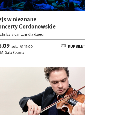
ejs w nieznane
oncerty Gordonowskie
tislavia Cantans dla dzieci
5.09
sob.
11:00
KUP BILET
M, Sala Czarna