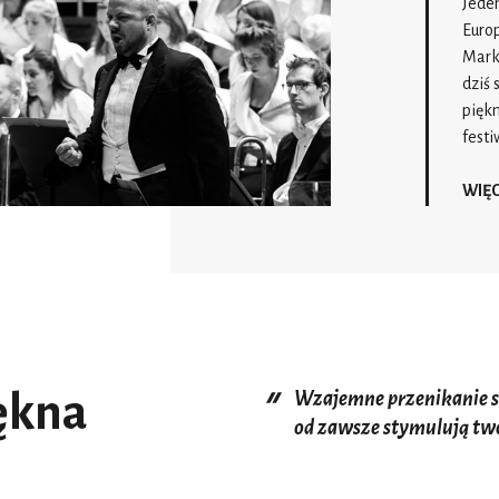
Jeden
Europ
Mark
dziś 
pięk
festi
WIĘC
iękna
Wzajemne przenikanie si
od zawsze stymulują tw