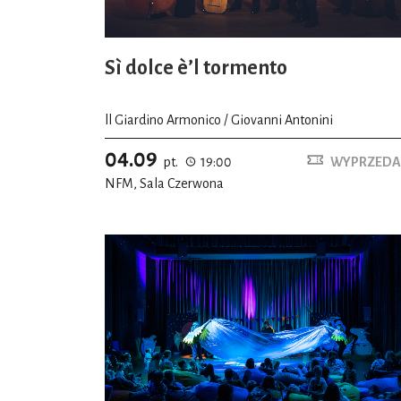
Sì dolce è’l tormento
ll Giardino Armonico / Giovanni Antonini
04.09
pt.
19:00
WYPRZEDA
NFM, Sala Czerwona