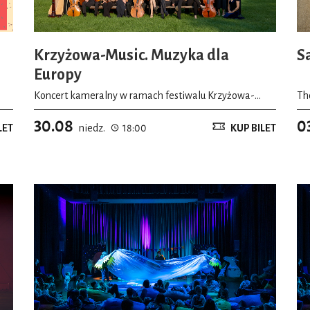
Krzyżowa-Music. Muzyka dla
S
Europy
Koncert kameralny w ramach festiwalu Krzyżowa-
Th
Music
30.08
0
LET
niedz.
18:00
KUP BILET