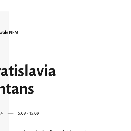
iwale NFM
atislavia
ntans
24
5.09 - 15.09