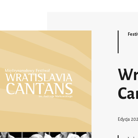
Fest
Wr
Ca
Edycja 20