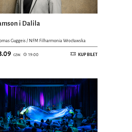
amson i Dalila
omas Guggeis / NFM Filharmonia Wrocławska
3.09
czw.
19:00
KUP BILET