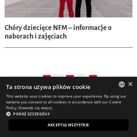
Chóry dziecięce NFM – informacje o
naborach i zajęciach
×
Ta strona używa plików cookie
This website uses cookies to improve user experience. By using our
POLISH
website you consent to all cookies in accordance with our Cookie
Policy.
Dowiedz się więcej
ENGLISH
POKAŻ SZCZEGÓŁY
AKCEPTUJ WSZYSTKIE