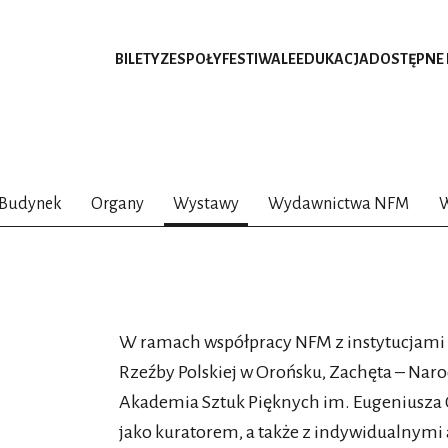
BILETY
ZESPOŁY
FESTIWALE
EDUKACJA
DOSTĘPNE
Budynek
Organy
Wystawy
Wydawnictwa NFM
W
W ramach współpracy NFM z instytucjami i
Rzeźby Polskiej w Orońsku, Zachęta – Naro
Akademia Sztuk Pięknych im. Eugeniusza
jako kuratorem, a także z indywidualnymi 