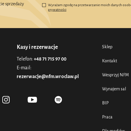
ie sprzedaży
Wyrażam zgodę na przetwarzanie moich danych osob
prywatności
Kasy i rezerwacje
Sklep
Telefon:
+48 71 715 97 00
Kontakt
E-mail:
Wesprzyj NFM
rezerwacje@nfm.wroclaw.pl
Wynajem sal
BIP
Praca