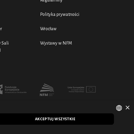
Regulaminy
Polityka prywatności
er
Wrocław
 Sali
Wystawy w NFM
N
×
AKCEPTUJ WSZYSTKIE
POLISH
EN
ENGLISH