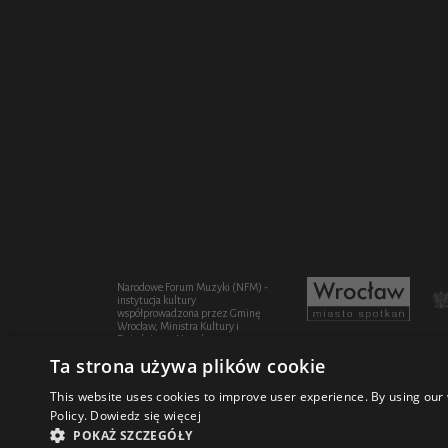
Narodowe Forum Muzyki (NFM) -
instytucja kultury
współprowadzona przez Gminę
Wrocław, Ministra Kultury i
Dziedzictwa Narodowego oraz
Województwo Dolnośląskie
Ta strona używa plików cookie
This website uses cookies to improve user experience. By using our 
Policy.
Dowiedz się więcej
© 2021 Narodowe Forum Muzyki
Design Fi
POKAŻ SZCZEGÓŁY