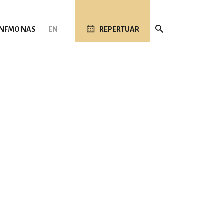
 NFM
O NAS
EN
REPERTUAR