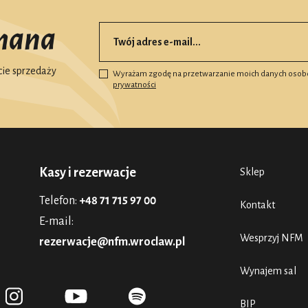
mana
ie sprzedaży
Wyrażam zgodę na przetwarzanie moich danych osob
prywatności
Kasy i rezerwacje
Sklep
Telefon:
+48 71 715 97 00
Kontakt
E-mail:
Wesprzyj NFM
rezerwacje@nfm.wroclaw.pl
Wynajem sal
BIP