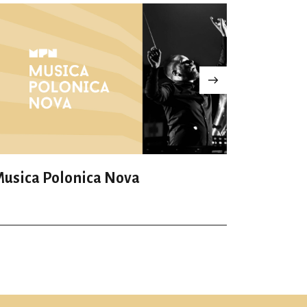
usica Polonica Nova
Musica 