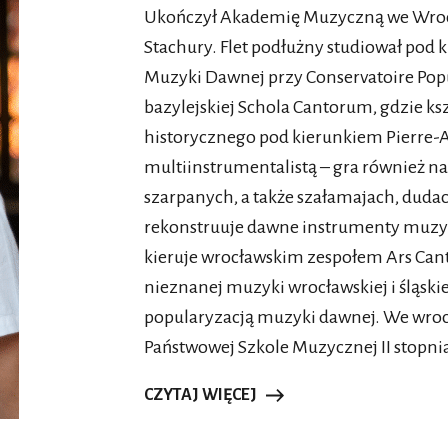
Ukończył Akademię Muzyczną we Wrocła
Stachury. Flet podłużny studiował pod
Muzyki Dawnej przy Conservatoire Popu
bazylejskiej Schola Cantorum, gdzie kszt
historycznego pod kierunkiem Pierre-A
multiinstrumentalistą – gra również 
szarpanych, a także szałamajach, duda
rekonstruuje dawne instrumenty muzyc
kieruje wrocławskim zespołem Ars Cant
nieznanej muzyki wrocławskiej i śląskie
popularyzacją muzyki dawnej. We wroc
Państwowej Szkole Muzycznej II stopnia
CZYTAJ WIĘCEJ