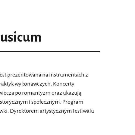
usicum
jest pre­zentowana na instrumentach z
praktyk wykonawczych. Koncerty
owiecza po romantyzm oraz ukazują
storycz­nym i społecznym. Program
wki. Dyrektorem artystycznym festiwalu