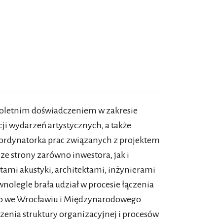
oletnim doświadczeniem w zakresie
cji wydarzeń artystycznych, a także
ordynatorka prac związanych z projektem
 strony zarówno inwestora, jak i
ntami akustyki, architektami, inżynierami
nolegle brała udział w procesie łączenia
go we Wrocławiu i Międzynarodowego
rzenia struktury organizacyjnej i procesów