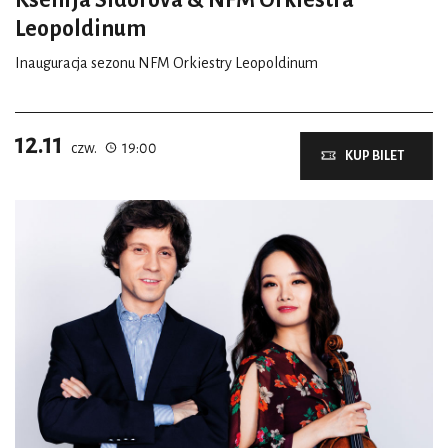
Ksenija Sidorova & NFM Orkiestra
Leopoldinum
Inauguracja sezonu NFM Orkiestry Leopoldinum
12.11
czw.
19:00
KUP BILET