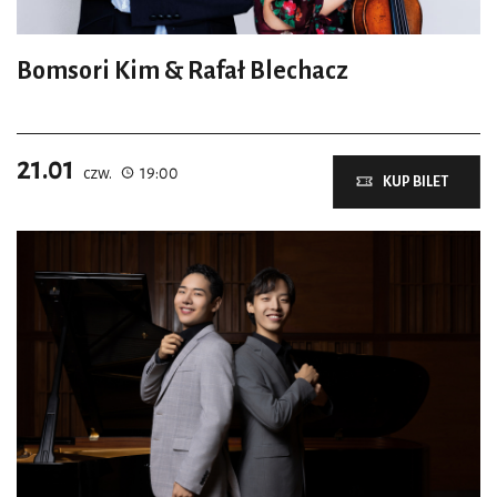
Bomsori Kim & Rafał Blechacz
21.01
czw.
19:00
KUP BILET