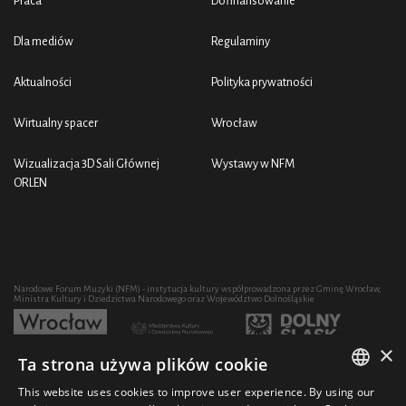
Praca
Dofinansowanie
Dla mediów
Regulaminy
Aktualności
Polityka prywatności
Wirtualny spacer
Wrocław
Wizualizacja 3D Sali Głównej
Wystawy w NFM
ORLEN
Narodowe Forum Muzyki (NFM) - instytucja kultury współprowadzona przez Gminę Wrocław,
Ministra Kultury i Dziedzictwa Narodowego oraz Województwo Dolnośląskie
×
Ta strona używa plików cookie
Rozwój działalności artystycznej i edukacyjnej NFM poprzez zakup sprzętu współfinansowany
przez:
This website uses cookies to improve user experience. By using our
POLISH