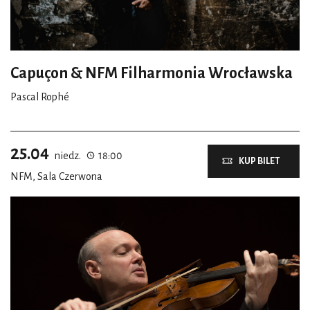
Capuçon & NFM Filharmonia Wrocławska
Pascal Rophé
25.04
niedz.
18:00
KUP BILET
NFM, Sala Czerwona