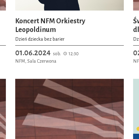
Koncert NFM Orkiestry
Ś
Leopoldinum
d
Dzień dziecka bez barier
Dz
01.06.2024
0
sob.
12:30
NFM, Sala Czerwona
NF