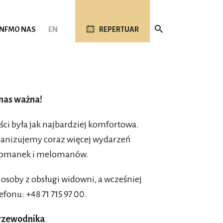
 NFM
O NAS
EN
REPERTUAR
nas ważna!
ści była jak najbardziej komfortowa.
ganizujemy coraz więcej wydarzeń
lomanek i melomanów.
osoby z obsługi widowni, a wcześniej
fonu: +48 71 715 97 00.
rzewodnika
.