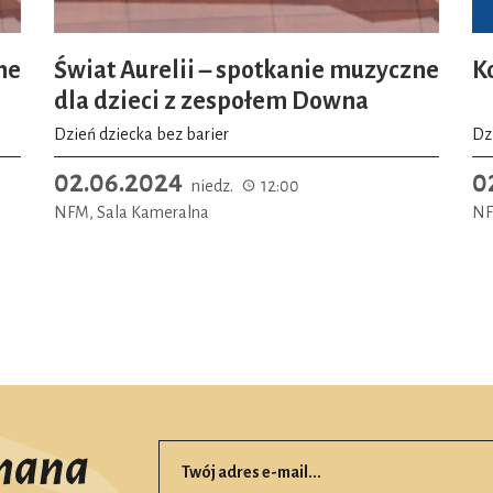
ne
Świat Aurelii – spotkanie muzyczne
K
dla dzieci z zespołem Downa
Dzień dziecka bez barier
Dz
02.06.2024
0
niedz.
12:00
NFM, Sala Kameralna
NF
mana