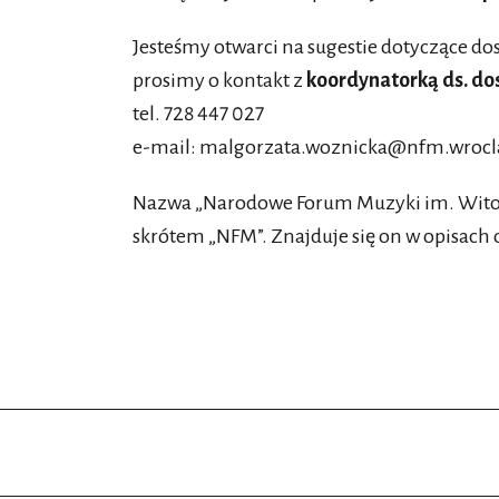
Jesteśmy otwarci na sugestie dotyczące do
prosimy o kontakt z
koordynatorką ds. do
tel. 728 447 027
e-mail:
malgorzata.woznicka@nfm.wrocl
Nazwa „Narodowe Forum Muzyki im. Witold
skrótem „NFM”. Znajduje się on w opisach o