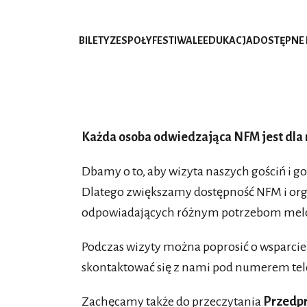
BILETY
ZESPOŁY
FESTIWALE
EDUKACJA
DOSTĘPNE
Każda osoba odwiedzająca NFM jest dla 
Dbamy o to, aby wizyta naszych gościń i go
Dlatego zwiększamy dostępność NFM i or
odpowiadających różnym potrzebom me
Podczas wizyty można poprosić o wsparcie 
skontaktować się z nami pod numerem tele
Zachęcamy także do przeczytania
Przedp